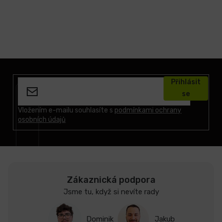
Z
á
Přihlásit
p
se
a
t
Vložením e-mailu souhlasíte s
podmínkami ochrany
osobních údajů
í
Zákaznická podpora
Jsme tu, když si nevíte rady
Dominik
Jakub