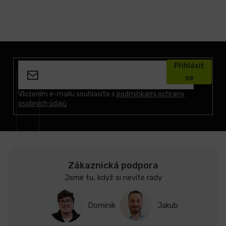
Z
á
Přihlásit
p
se
a
t
Vložením e-mailu souhlasíte s
podmínkami ochrany
osobních údajů
í
Zákaznická podpora
Jsme tu, když si nevíte rady
Dominik
Jakub