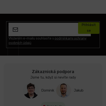
Z
á
Přihlásit
p
se
a
t
Vložením e-mailu souhlasíte s
podmínkami ochrany
osobních údajů
í
Zákaznická podpora
Jsme tu, když si nevíte rady
Dominik
Jakub