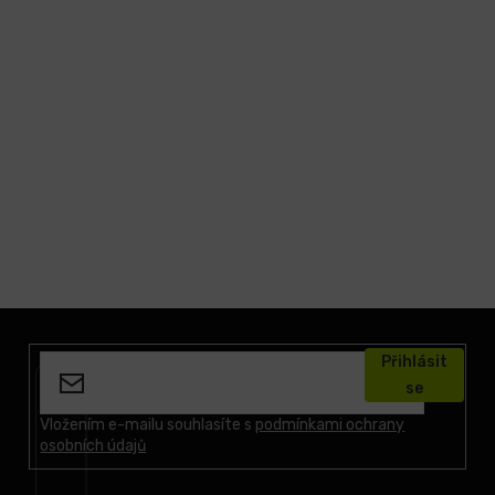
Z
á
Přihlásit
p
se
a
t
Vložením e-mailu souhlasíte s
podmínkami ochrany
osobních údajů
í