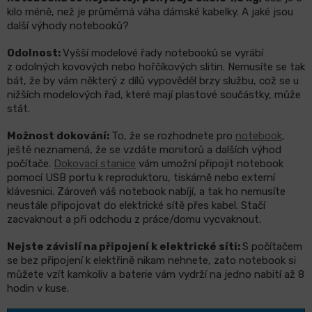
kilo méně, než je průměrná váha dámské kabelky. A jaké jsou
další výhody notebooků?
Odolnost:
Vyšší modelové řady notebooků se vyrábí
z odolných kovových nebo hořčíkových slitin. Nemusíte se tak
bát, že by vám některý z dílů vypověděl brzy službu, což se u
nižších modelových řad, které mají plastové součástky, může
stát.
Možnost dokování:
To, že se rozhodnete pro
notebook
,
ještě neznamená, že se vzdáte monitorů a dalších výhod
počítače.
Dokovací stanice
vám umožní připojit notebook
pomocí USB portu k reproduktoru, tiskárně nebo externí
klávesnici. Zároveň váš notebook nabíjí, a tak ho nemusíte
neustále připojovat do elektrické sítě přes kabel. Stačí
zacvaknout a při odchodu z práce/domu vycvaknout.
Nejste závislí na připojení k elektrické síti:
S počítačem
se bez připojení k elektřině nikam nehnete, zato notebook si
můžete vzít kamkoliv a baterie vám vydrží na jedno nabití až 8
hodin v kuse.