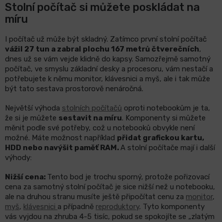
Stolní počítač si můžete poskládat na
míru
I počítač už může být skladný. Zatímco první stolní počítač
vážil 27 tun a zabral plochu 167 metrů čtverečních
,
dnes už se vám vejde klidně do kapsy. Samozřejmě samotný
počítač, ve smyslu základní desky a procesoru, vám nestačí a
potřebujete k němu monitor, klávesnici a myš, ale i tak může
být tato sestava prostorově nenáročná.
Největší výhoda
stolních počítačů
oproti notebookům je ta,
že si je můžete
sestavit na míru
. Komponenty si můžete
měnit podle své potřeby, což u notebooků obvykle není
možné. Máte možnost například
přidat grafickou kartu,
HDD nebo navýšit paměť RAM.
A stolní počítače mají i další
výhody:
Nižší cena:
Tento bod je trochu sporný, protože pořizovací
cena za samotný stolní počítač je sice nižší než u notebooku,
ale na druhou stranu musíte ještě připočítat cenu za
monitor
,
myš
,
klávesnici
a případně
reproduktory
. Tyto komponenty
vás vyjdou na zhruba 4-5 tisíc, pokud se spokojíte se „zlatým