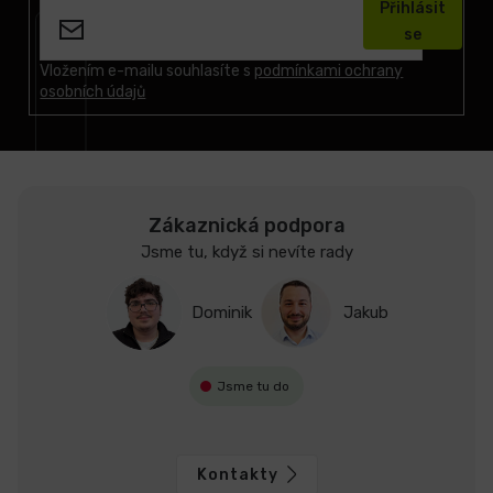
Přihlásit
p
se
a
t
Vložením e-mailu souhlasíte s
podmínkami ochrany
osobních údajů
í
Zákaznická podpora
Jsme tu, když si nevíte rady
Dominik
Jakub
Jsme tu do
Kontakty