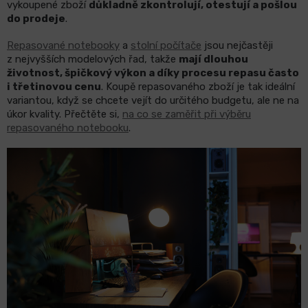
vykoupené zboží
důkladně zkontrolují, otestují a pošlou
do prodeje
.
Repasované notebooky
a
stolní počítače
jsou nejčastěji
z nejvyšších modelových řad, takže
mají dlouhou
životnost, špičkový výkon a díky procesu repasu často
i třetinovou cenu
. Koupě repasovaného zboží je tak ideální
variantou, když se chcete vejít do určitého budgetu, ale ne na
úkor kvality. Přečtěte si,
na co se zaměřit při výběru
repasovaného notebooku
.