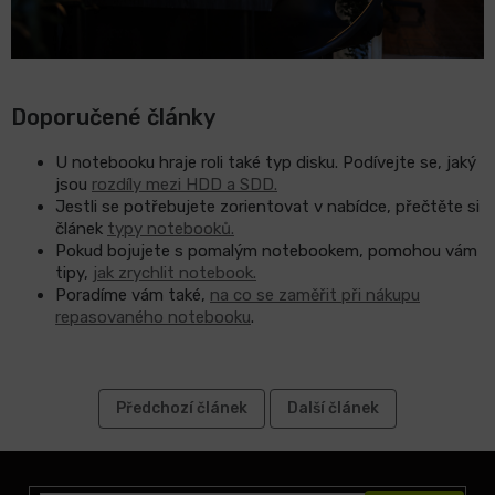
Doporučené články
U notebooku hraje roli také typ disku. Podívejte se, jaký
jsou
rozdíly mezi HDD a SDD.
Jestli se potřebujete zorientovat v nabídce, přečtěte si
článek
typy notebooků.
Pokud bojujete s pomalým notebookem, pomohou vám
tipy,
jak zrychlit notebook.
Poradíme vám také,
na co se zaměřit při nákupu
repasovaného notebooku
.
Předchozí článek
Další článek
Z
á