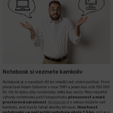
LCD
monitory
Příslušenství
Značky
Notebook si vezmete kamkoliv
Notebook je o necelých 40 let mladší než stolní počítač. První
představil Adam Osborne v roce 1981 a jeden kus stál 100 000
Kč. Od té doby ušly notebooky velký kus cesty. Mezi největší
výhody notebooku patří bezpochyby
přenosnost a malá
prostorová náročnost
.
Notebook
si s sebou můžete vzít
kamkoliv, aniž byste tahali desítky kil navíc.
Hmotnost
notebooků se nejčastěji pohybuje okolo 1,5 kg,
což je o