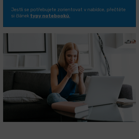
Jestli se potřebujete zorientovat v nabídce, přečtěte
si článek
typy notebooků
.