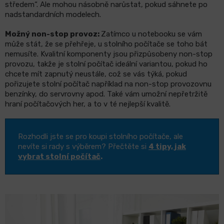
středem“. Ale mohou násobně narůstat, pokud sáhnete po
nadstandardních modelech.
Možný non-stop provoz:
Zatímco u notebooku se vám
může stát, že se přehřeje, u stolního počítače se toho bát
nemusíte. Kvalitní komponenty jsou přizpůsobeny non-stop
provozu, takže je stolní počítač ideální variantou, pokud ho
chcete mít zapnutý neustále, což se vás týká, pokud
pořizujete stolní počítač například na non-stop provozovnu
benzínky, do servrovny apod. Také vám umožní nepřetržitě
hraní počítačových her, a to v té nejlepší kvalitě.
Rozhodli jste se pro koupi stolního počítače, ale
nevíte si rady s výběrem? Přečtěte si
4 tipy, jak
vybrat stolní počítač
.