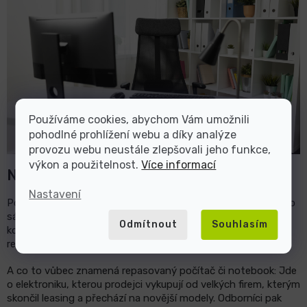
Používáme cookies, abychom Vám umožnili
pohodlné prohlížení webu a díky analýze
provozu webu neustále zlepšovali jeho funkce,
výkon a použitelnost.
Více informací
Nový nebo repasovaný?
Nastavení
Pokud jste se rozhodli, jestli dáte přednost notebooku, nebo
sáhnete po stolním počítači, čeká vás rozhodnutí, jestli
Odmítnout
Souhlasím
koupit zcela nové zařízení, nebo zvolit repasované. Výhodou
repasovaného zboží je
vysoká kvalita za nižší cenu
.
A co to vůbec znamená repasovaný počítač či notebook: Jde
o elektroniku, kterou prodejci vykupují od velkých firem, kterým
skončil leasing a přechází na novější modely. Odborníci pak