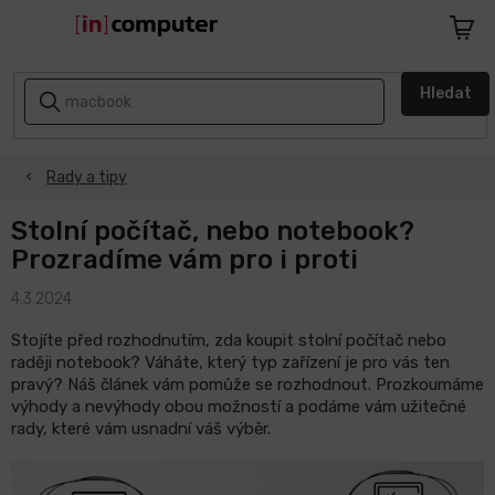
Přejít
na
Nákupn
obsah
košík
AKCE
Hledat
A
SLEVY
Rady a tipy
ZPÁTKY
DO
ŠKOLY
Stolní počítač, nebo notebook?
Prozradíme vám pro i proti
Notebooky
4.3.2024
Počítače
Stojíte před rozhodnutím, zda koupit stolní počítač nebo
raději notebook? Váháte, který typ zařízení je pro vás ten
pravý? Náš článek vám pomůže se rozhodnout. Prozkoumáme
Telefony
výhody a nevýhody obou možností a podáme vám užitečné
a
rady, které vám usnadní váš výběr.
tablety
Apple