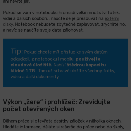
ani nevíte jak.
Pokud se vám v notebooku hromadí velké množství fotek,
videí a dalších souborů, naučte se je přesouvat na
externí
disky
. Notebook nebudete zbytečně zaplavovat, zrychlíte ho,
a navíc se naučíte svoje data zálohovat.
Tip:
Pokud chcete mít přístup ke svým datům
odkudkoli, z notebooku i mobilu,
používejte
cloudové úložiště.
Nabízí
štědrou kapacitu
klidně 1 TB
. Tam už si hravě uložíte všechny fotky,
videa a další dokumenty.
Výkon „žere“ i prohlížeč: Zrevidujte
počet otevřených oken
Během práce si otevřete desítky záložek v několika oknech.
Hledáte informace, děláte si rešerše do práce nebo do školy,