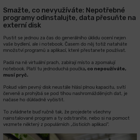
Smažte, co nevyužíváte: Nepotřebné
programy odinstalujte, data přesuňte na
LCD
monitory
externí disk
Pustit se jednou za čas do generálního úklidu ocení nejen
Příslušenství
vaše bydlení, ale i notebook. Časem do něj totiž nataháte
množství programů a aplikací, které přestanete používat.
Značky
Padá na ně virtuální prach, zabírají místo a zpomalují
notebook. Platí tu jednoduchá poučka
, co nepoužíváte,
musí pryč.
Pokud vám pevný disk neustále hlásí plnou kapacitu, svítí
červeně a prohýbá se pod tíhou nashromážděných dat, je
načase ho důkladně vyčistit.
To zvládnete buď ručně tak, že projedete všechny
nainstalované program a ty odstraníte, nebo si na pomoct
vezmete některý z populárních „čisticích aplikací“.