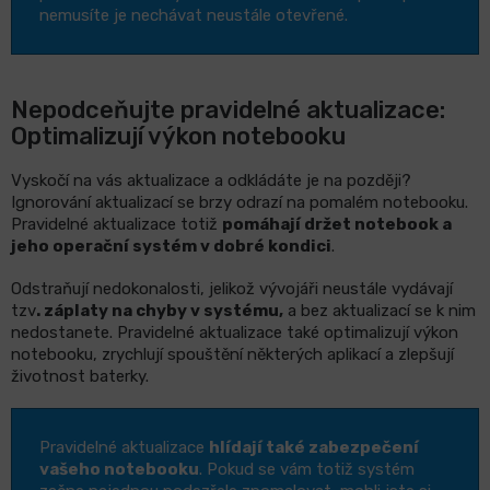
nemusíte je nechávat neustále otevřené.
Nepodceňujte pravidelné aktualizace:
Optimalizují výkon notebooku
Vyskočí na vás aktualizace a odkládáte je na později?
Ignorování aktualizací se brzy odrazí na pomalém notebooku.
Pravidelné aktualizace totiž
pomáhají držet notebook a
jeho operační systém v dobré kondici
.
Odstraňují nedokonalosti, jelikož vývojáři neustále vydávají
tzv
. záplaty na chyby v systému,
a bez aktualizací se k nim
nedostanete. Pravidelné aktualizace také optimalizují výkon
notebooku, zrychlují spouštění některých aplikací a zlepšují
životnost baterky.
Pravidelné aktualizace
hlídají také zabezpečení
vašeho notebooku
. Pokud se vám totiž systém