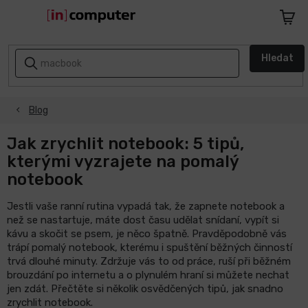
Přejít
na
Nákupn
obsah
košík
AKCE
Hledat
A
SLEVY
Blog
ZPÁTKY
DO
ŠKOLY
Jak zrychlit notebook: 5 tipů,
kterými vyzrajete na pomalý
Notebooky
notebook
Jestli vaše ranní rutina vypadá tak, že zapnete notebook a
Počítače
než se nastartuje, máte dost času udělat snídaní, vypít si
kávu a skočit se psem, je něco špatně. Pravděpodobně vás
trápí pomalý notebook, kterému i spuštění běžných činností
Telefony
a
trvá dlouhé minuty. Zdržuje vás to od práce, ruší při běžném
tablety
brouzdání po internetu a o plynulém hraní si můžete nechat
jen zdát. Přečtěte si několik osvědčených tipů, jak snadno
zrychlit notebook.
Apple