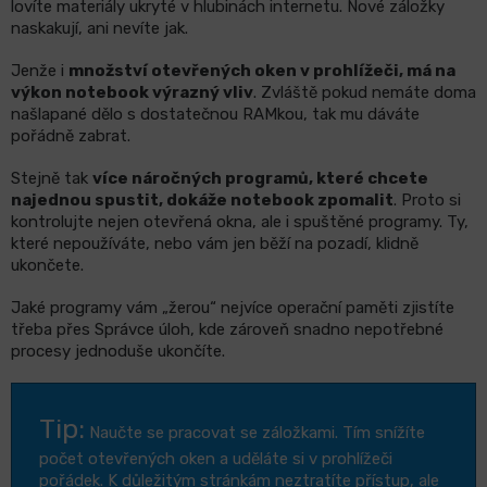
lovíte materiály ukryté v hlubinách internetu. Nové záložky
naskakují, ani nevíte jak.
Jenže i
množství otevřených oken v prohlížeči, má na
výkon notebook výrazný vliv
. Zvláště pokud nemáte doma
našlapané dělo s dostatečnou RAMkou, tak mu dáváte
pořádně zabrat.
Stejně tak
více náročných programů, které chcete
najednou spustit, dokáže notebook zpomalit
. Proto si
kontrolujte nejen otevřená okna, ale i spuštěné programy. Ty,
které nepoužíváte, nebo vám jen běží na pozadí, klidně
ukončete.
Jaké programy vám „žerou“ nejvíce operační paměti zjistíte
třeba přes Správce úloh, kde zároveň snadno nepotřebné
procesy jednoduše ukončíte.
Tip:
Naučte se pracovat se záložkami. Tím snížíte
počet otevřených oken a uděláte si v prohlížeči
pořádek. K důležitým stránkám neztratíte přístup, ale