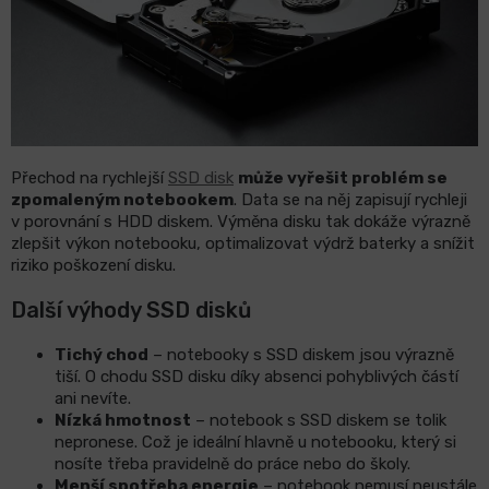
Přechod na rychlejší
SSD disk
může vyřešit problém se
zpomaleným notebookem
. Data se na něj zapisují rychleji
v porovnání s HDD diskem. Výměna disku tak dokáže výrazně
zlepšit výkon notebooku, optimalizovat výdrž baterky a snížit
riziko poškození disku.
Další
výhody SSD disků
Tichý chod
– notebooky s SSD diskem jsou výrazně
tiší. O chodu SSD disku díky absenci pohyblivých částí
ani nevíte.
Nízká hmotnost
– notebook s SSD diskem se tolik
nepronese. Což je ideální hlavně u notebooku, který si
nosíte třeba pravidelně do práce nebo do školy.
Menší spotřeba energie
– notebook nemusí neustále