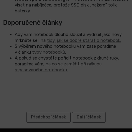
viset na nabíječce, protože SSD disk „nežere“ tolik
baterky.
Doporučené články
Aby vám notebook dlouho sloužil a vydržel jako nový,
mrkněte se i na
tipy, jak se dobře starat o notebook.
S výběrem nového notebooku vám zase poradíme
v článku
typy notebooků
.
A pokud se chystáte pořídit notebook z druhé ruky,
poradíme vám,
na co se zaměřit při nákupu
repasovaného notebooku.
Předchozí článek
Další článek
Z