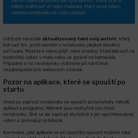
začne najednou podezřele zpomalovat, mohli jste si
někde stáhnout vir nebo malware, který sosá výkon
vašeho notebooku ke svým účelům.
Udržujte neustále
aktualizovaný také svůj antivir
, který
bdí nad tím, jestli nemáte v notebooku jakýkoli škodlivý
software. Můžete k němu přijít velmi snadno. Stačí kliknout na
podezřelý odkaz v mailu nebo ve zprávě od kamaráda.
Případně si ho nevědomky stáhnete při návštěvě
nezabezpečených webových stránek.
Pozor na aplikace, které se spouští po
startu
Hned po zapnutí notebooku se spouští automaticky několik
aplikací a programů. Některé jsou nezbytné pro chod
notebooku. Jiné se ale zapínají zbytečně a jen spotřebovávají
výkon a zpomalují notebook.
Kontrolou, jaké aplikace se při spuštění spouští můžete také