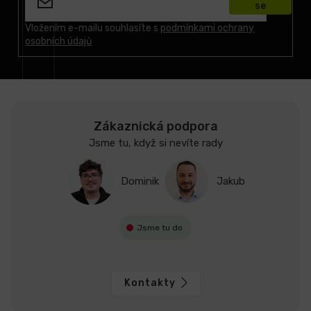
se
a
t
Vložením e-mailu souhlasíte s
podmínkami ochrany
osobních údajů
í
Zákaznická podpora
Jsme tu, když si nevíte rady
Dominik
Jakub
Jsme tu do
Kontakty