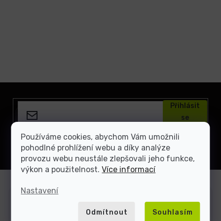
Z
á
Přihlásit
p
se
a
t
Vložením e-mailu souhlasíte s
podmínkami ochrany
Používáme cookies, abychom Vám umožnili
osobních údajů
í
pohodlné prohlížení webu a díky analýze
provozu webu neustále zlepšovali jeho funkce,
výkon a použitelnost.
Více informací
Nastavení
Zákaznická podpora
Odmítnout
Souhlasím
Jsme tu, když si nevíte rady