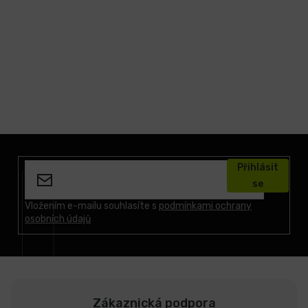
Z
á
Přihlásit
p
se
a
t
Vložením e-mailu souhlasíte s
podmínkami ochrany
osobních údajů
í
Zákaznická podpora