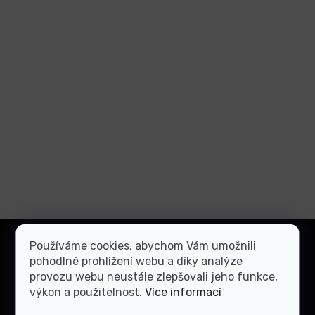
Z
á
Používáme cookies, abychom Vám umožnili
Přihlásit
p
pohodlné prohlížení webu a díky analýze
se
a
provozu webu neustále zlepšovali jeho funkce,
t
výkon a použitelnost.
Více informací
Vložením e-mailu souhlasíte s
podmínkami ochrany
osobních údajů
í