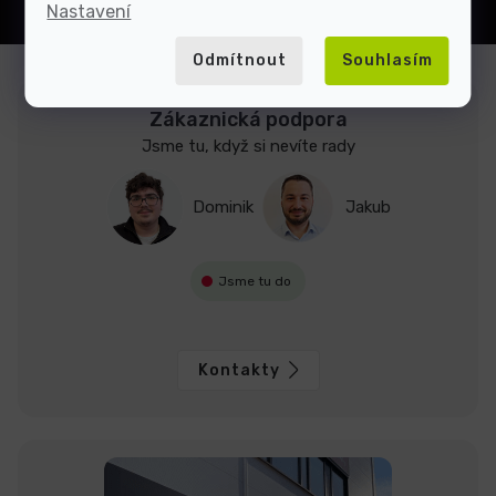
Nastavení
Odmítnout
Souhlasím
Zákaznická podpora
Jsme tu, když si nevíte rady
Dominik
Jakub
Jsme tu do
Kontakty