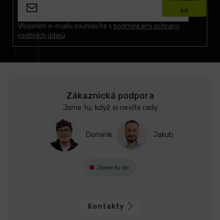
p
se
a
t
Vložením e-mailu souhlasíte s
podmínkami ochrany
osobních údajů
í
Zákaznická podpora
Jsme tu, když si nevíte rady
Dominik
Jakub
Jsme tu do
Kontakty