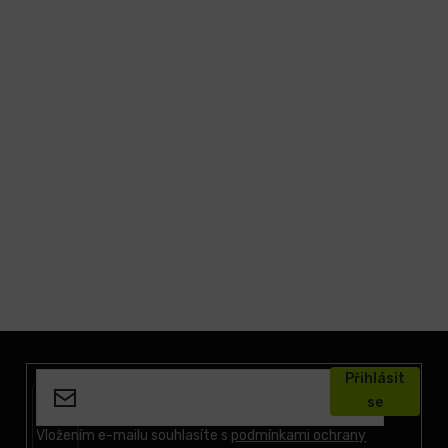
Z
á
Přihlásit
p
se
a
t
Vložením e-mailu souhlasíte s
podmínkami ochrany