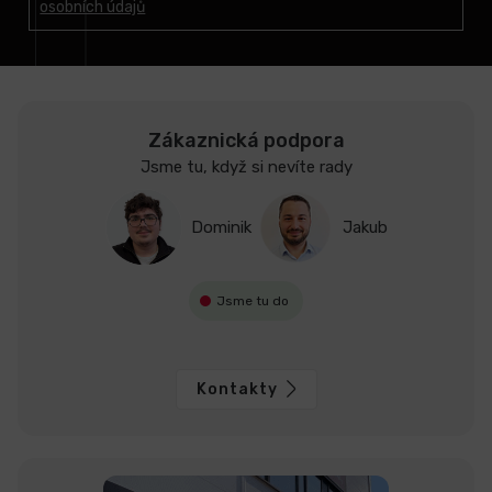
osobních údajů
í
Zákaznická podpora
Jsme tu, když si nevíte rady
Dominik
Jakub
Jsme tu do
Kontakty