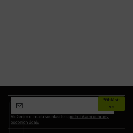
Z
á
Přihlásit
p
se
a
t
Vložením e-mailu souhlasíte s
podmínkami ochrany
osobních údajů
í