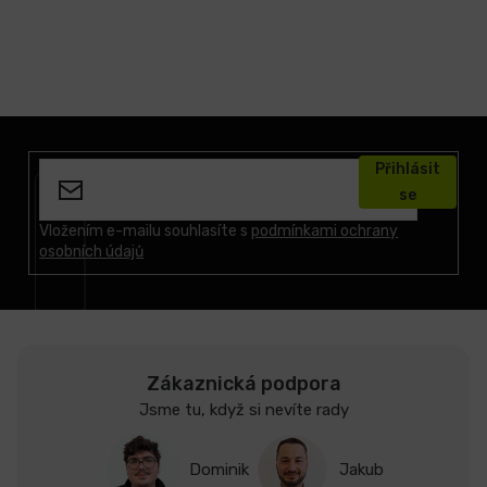
Z
á
Přihlásit
p
se
a
t
Vložením e-mailu souhlasíte s
podmínkami ochrany
osobních údajů
í
Zákaznická podpora
Jsme tu, když si nevíte rady
Dominik
Jakub