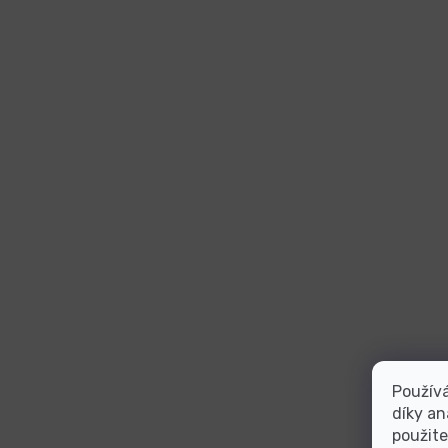
Použív
díky an
použite