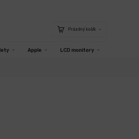
Prázdný košík
Nákupní
košík
lety
Apple
LCD monitory
Příslušens