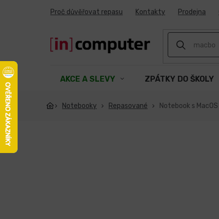
Přejít
Proč důvěřovat repasu
Kontakty
Prodejna
na
obsah
AKCE A SLEVY
ZPÁTKY DO ŠKOLY
Notebooky
Repasované
Notebook s MacOS