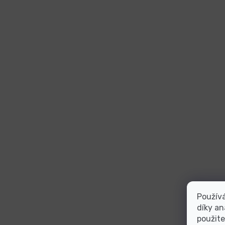
Použív
díky an
použite