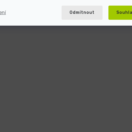
ení
Odmítnout
Souhl