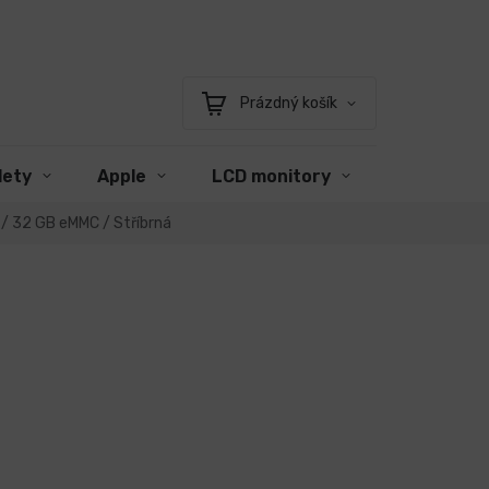
Prázdný košík
Nákupní
košík
lety
Apple
LCD monitory
Příslušens
/ 32 GB eMMC / Stříbrná