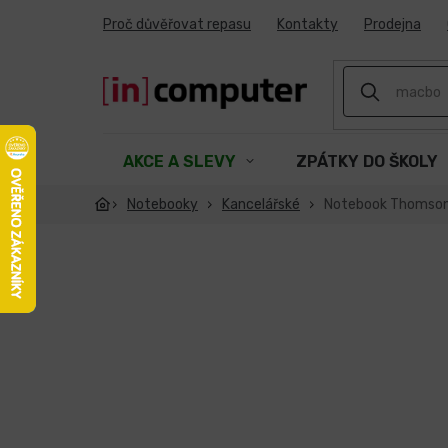
Přejít
Proč důvěřovat repasu
Kontakty
Prodejna
na
obsah
AKCE A SLEVY
ZPÁTKY DO ŠKOLY
Notebooky
Kancelářské
Notebook Thomson 