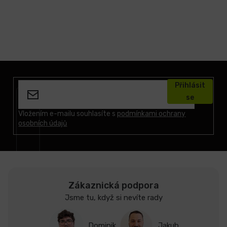
Z
á
Přihlásit
p
se
a
t
Vložením e-mailu souhlasíte s
podmínkami ochrany
osobních údajů
í
Zákaznická podpora
Jsme tu, když si nevíte rady
Dominik
Jakub