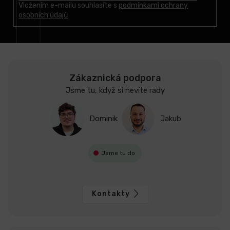
t
Vložením e-mailu souhlasíte s
podmínkami ochrany
osobních údajů
í
Zákaznická podpora
Jsme tu, když si nevíte rady
Dominik
Jakub
Jsme tu do
Kontakty