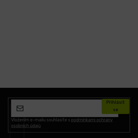
Z
á
Přihlásit
p
se
a
t
Vložením e-mailu souhlasíte s
podmínkami ochrany
osobních údajů
í