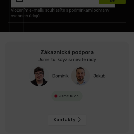
se
a
t
Vložením e-mailu souhlasíte s
podmínkami ochrany
osobních údajů
í
Zákaznická podpora
Jsme tu, když si nevíte rady
Dominik
Jakub
Jsme tu do
Kontakty