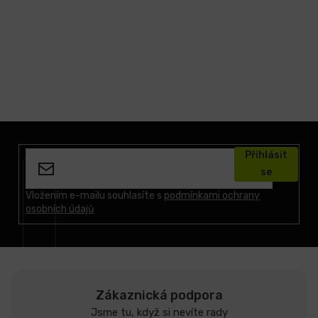
Z
á
Přihlásit
p
se
a
t
Vložením e-mailu souhlasíte s
podmínkami ochrany
osobních údajů
í
Zákaznická podpora
Jsme tu, když si nevíte rady