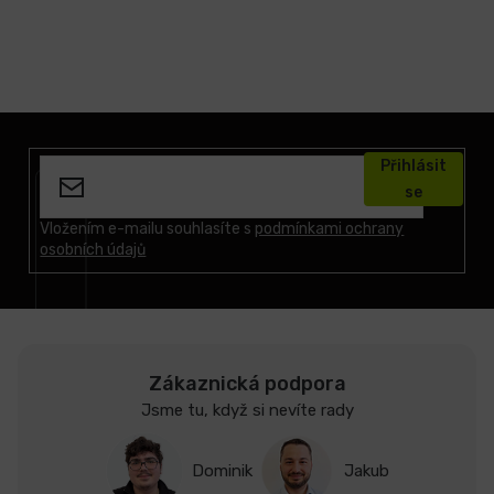
Z
á
Přihlásit
p
se
a
t
Vložením e-mailu souhlasíte s
podmínkami ochrany
osobních údajů
í
Zákaznická podpora
Jsme tu, když si nevíte rady
Dominik
Jakub