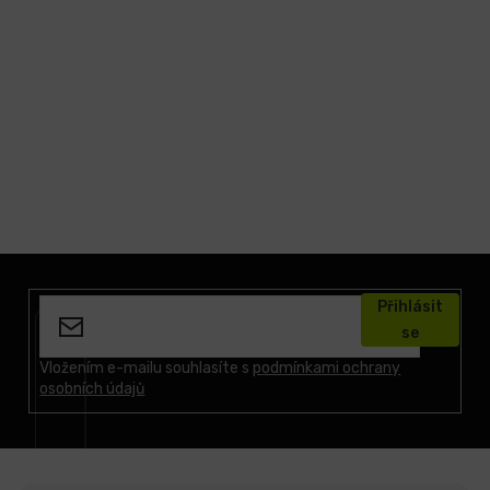
Z
á
Přihlásit
p
se
a
t
Vložením e-mailu souhlasíte s
podmínkami ochrany
osobních údajů
í