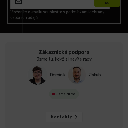
se
a
t
Vložením e-mailu souhlasíte s
podmínkami ochrany
osobních údajů
í
Zákaznická podpora
Jsme tu, když si nevíte rady
Dominik
Jakub
Jsme tu do
Kontakty