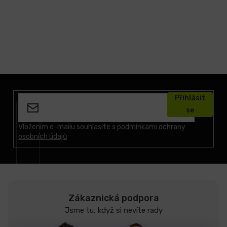
Z
á
Přihlásit
p
se
a
t
Vložením e-mailu souhlasíte s
podmínkami ochrany
osobních údajů
í
Zákaznická podpora
Jsme tu, když si nevíte rady