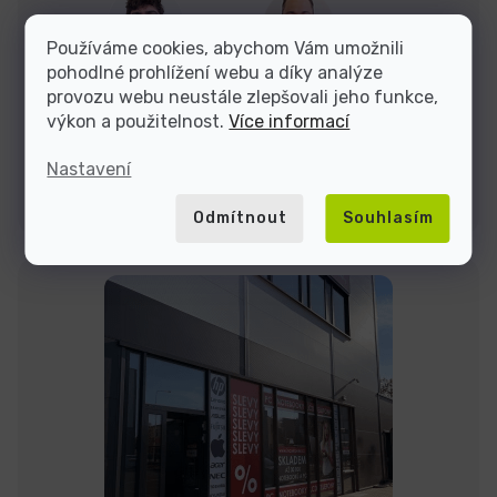
Dominik
Jakub
Používáme cookies, abychom Vám umožnili
pohodlné prohlížení webu a díky analýze
provozu webu neustále zlepšovali jeho funkce,
Jsme tu do
výkon a použitelnost.
Více informací
Nastavení
Kontakty
Odmítnout
Souhlasím