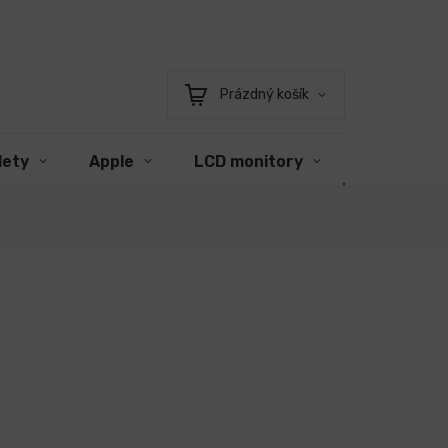
Prázdný košík
Nákupní
košík
lety
Apple
LCD monitory
Příslušens