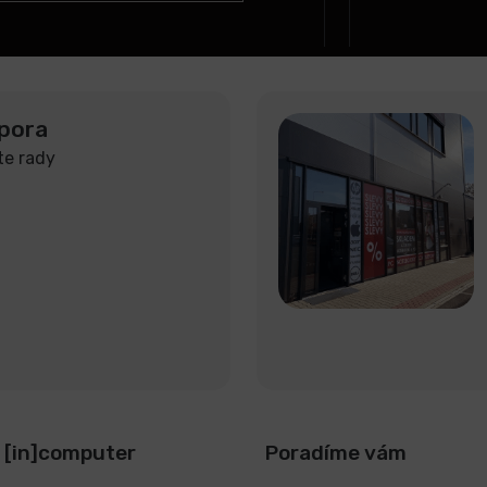
pora
te rady
 [in]computer
Poradíme vám