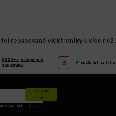
atel repasované elektroniky s více než 2
5000+ spokojených
Přes 20 let na trhu
zákazníků
Přihlásit
se
dmínkami ochrany osobních