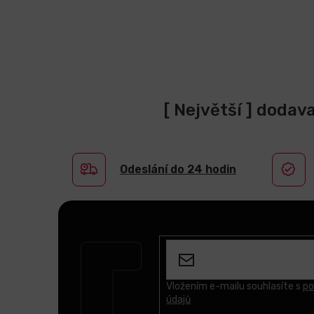
[ Největší ] dodav
Odeslání do 24 hodin
Z
á
p
a
t
Vložením e-mailu souhlasíte s
po
údajů
í