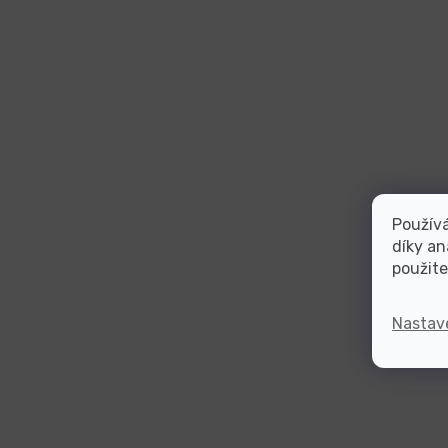
Použív
díky an
použite
Nastav