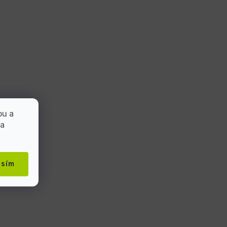
bu a
 a
asím