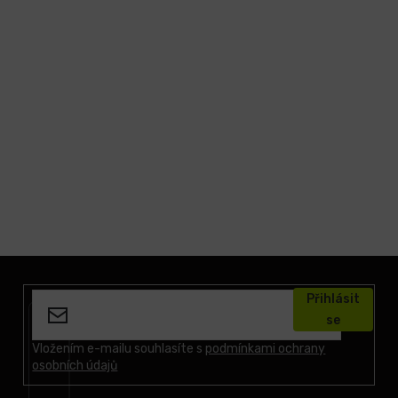
Z
á
Přihlásit
p
se
a
t
Vložením e-mailu souhlasíte s
podmínkami ochrany
osobních údajů
í