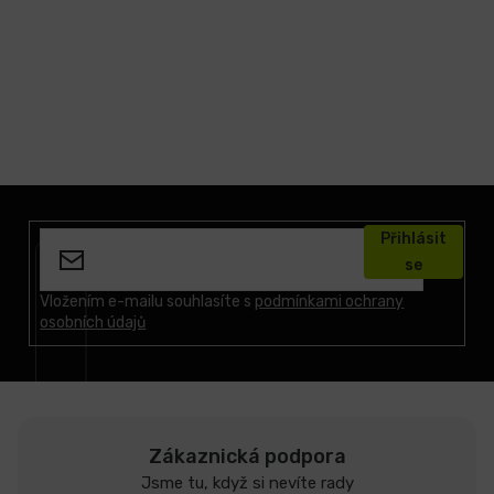
Z
á
Přihlásit
p
se
a
t
Vložením e-mailu souhlasíte s
podmínkami ochrany
osobních údajů
í
Zákaznická podpora
Jsme tu, když si nevíte rady