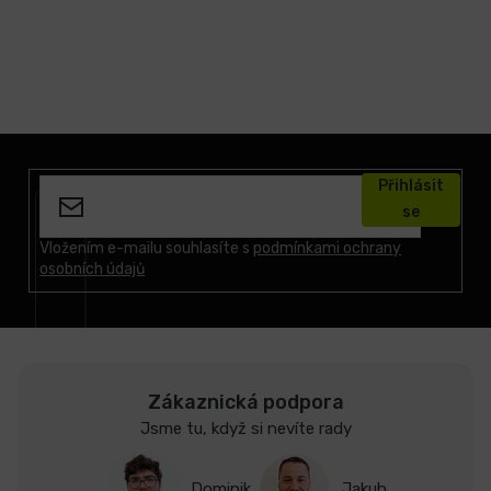
Z
á
Přihlásit
p
se
a
t
Vložením e-mailu souhlasíte s
podmínkami ochrany
osobních údajů
í
Zákaznická podpora
Jsme tu, když si nevíte rady
Dominik
Jakub