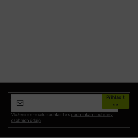
Z
á
Přihlásit
p
se
a
t
Vložením e-mailu souhlasíte s
podmínkami ochrany
osobních údajů
í