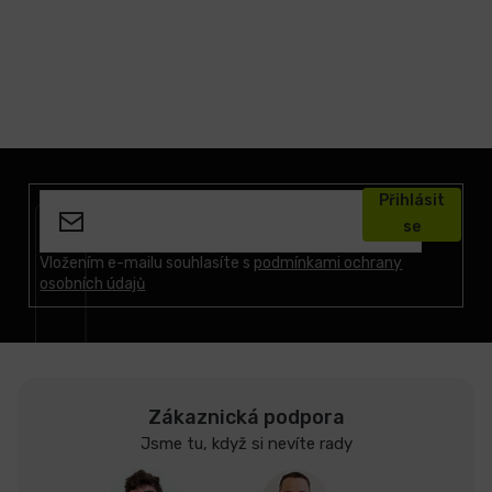
Z
á
Přihlásit
p
se
a
t
Vložením e-mailu souhlasíte s
podmínkami ochrany
osobních údajů
í
Zákaznická podpora
Jsme tu, když si nevíte rady