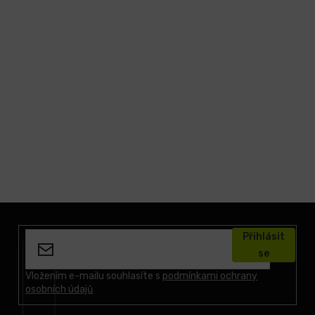
Z
á
Přihlásit
p
se
a
t
Vložením e-mailu souhlasíte s
podmínkami ochrany
osobních údajů
í