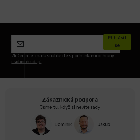
Z
á
Přihlásit
p
se
a
t
Vložením e-mailu souhlasíte s
podmínkami ochrany
osobních údajů
í
Zákaznická podpora
Jsme tu, když si nevíte rady
Dominik
Jakub