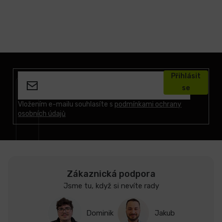
Z
á
Přihlásit
p
se
a
t
Vložením e-mailu souhlasíte s
podmínkami ochrany
osobních údajů
í
Zákaznická podpora
Jsme tu, když si nevíte rady
Dominik
Jakub