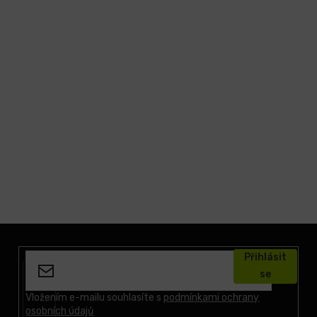
Z
á
Přihlásit
p
se
a
t
Vložením e-mailu souhlasíte s
podmínkami ochrany
osobních údajů
í