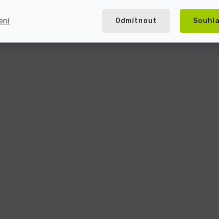
ení
Odmítnout
Souhl