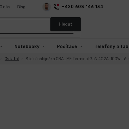
+420 608 146 134
O nás
Blog
Hledat
Notebooky
Počítače
Telefony a tab
Ostatní
Stolní nabíječka OBAL:ME Terminal GaN 4C2A, 100W - če