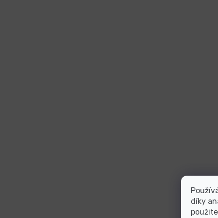
Použív
díky an
použite