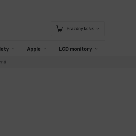
Prázdný košík
Nákupní
košík
lety
Apple
LCD monitory
Příslušens
rná