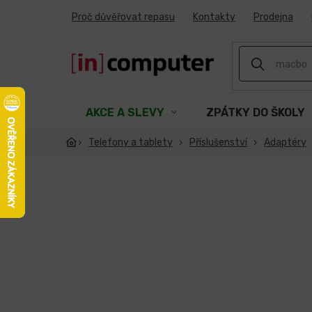
Přejít
Proč důvěřovat repasu
Kontakty
Prodejna
na
obsah
AKCE A SLEVY
ZPÁTKY DO ŠKOLY
Telefony a tablety
Příslušenství
Adaptéry