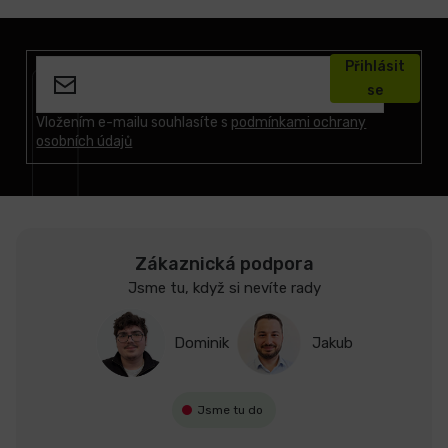
Z
á
Přihlásit
p
se
a
t
Vložením e-mailu souhlasíte s
podmínkami ochrany
osobních údajů
í
Zákaznická podpora
Jsme tu, když si nevíte rady
Dominik
Jakub
Jsme tu do