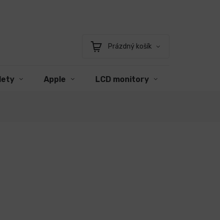
Prázdný košík
Nákupní
košík
lety
Apple
LCD monitory
Příslušens