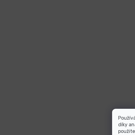
Použív
díky an
použite