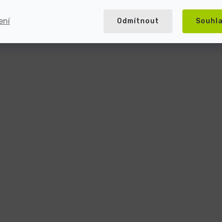
ení
Odmítnout
Souhl