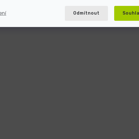
ení
Odmítnout
Souhl