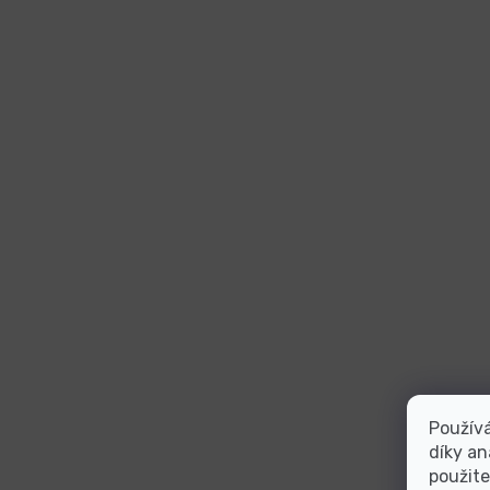
Použív
díky an
použite