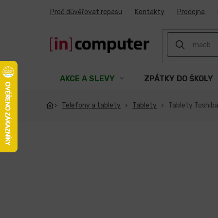
Přejít
Proč důvěřovat repasu
Kontakty
Prodejna
na
obsah
AKCE A SLEVY
ZPÁTKY DO ŠKOLY
Telefony a tablety
Tablety
Tablety Toshib