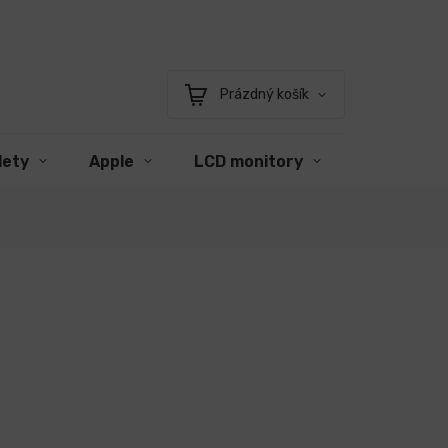
Prázdný košík
Nákupní
košík
lety
Apple
LCD monitory
Příslušens