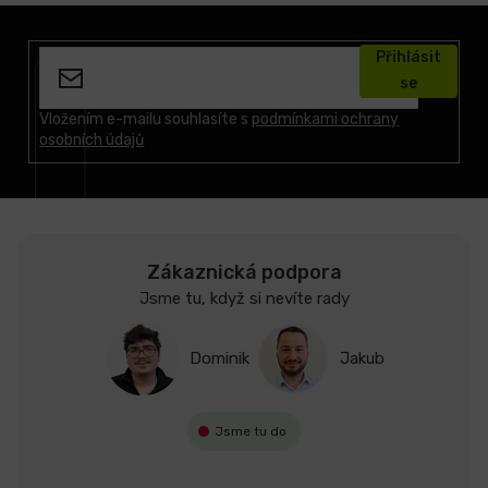
Z
á
Přihlásit
p
se
a
t
Vložením e-mailu souhlasíte s
podmínkami ochrany
osobních údajů
í
Zákaznická podpora
Jsme tu, když si nevíte rady
Dominik
Jakub
Jsme tu do