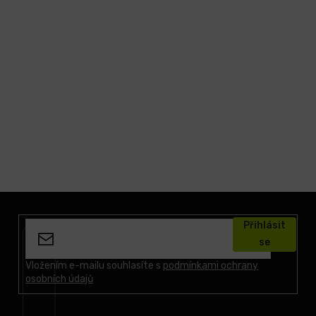
Z
á
Přihlásit
p
se
a
t
Vložením e-mailu souhlasíte s
podmínkami ochrany
osobních údajů
í