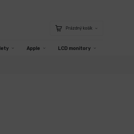
Prázdný košík
Nákupní
košík
lety
Apple
LCD monitory
Příslušens