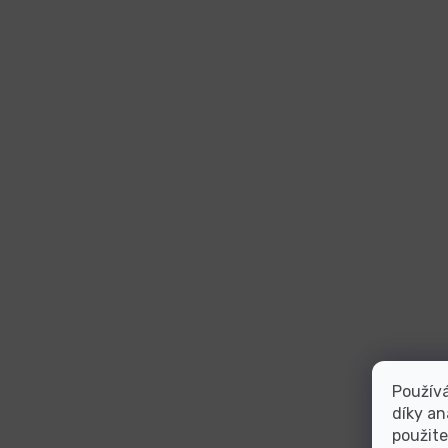
Použív
díky an
použite