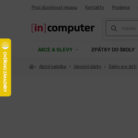
Přejít
Proč důvěřovat repasu
Kontakty
Prodejna
na
obsah
AKCE A SLEVY
ZPÁTKY DO ŠKOLY
Akční nabídka
Vánoční dárky
Dárky pro děti