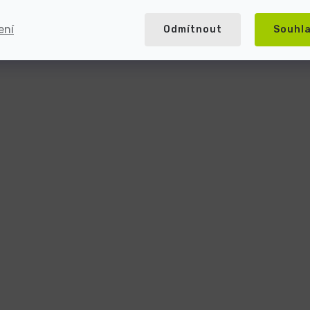
ení
Odmítnout
Souhl