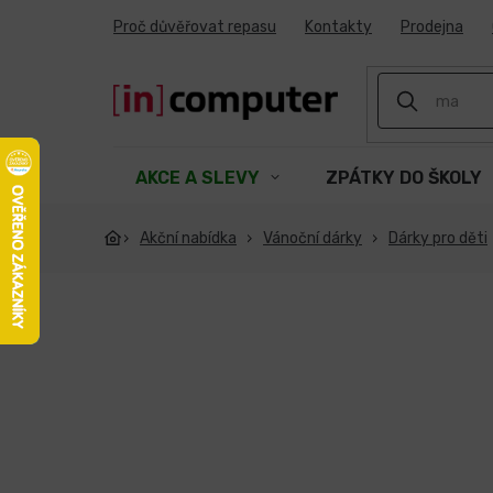
Přejít
Proč důvěřovat repasu
Kontakty
Prodejna
na
obsah
AKCE A SLEVY
ZPÁTKY DO ŠKOLY
Akční nabídka
Vánoční dárky
Dárky pro děti