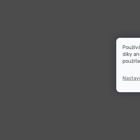
Použív
díky an
použite
Nastav