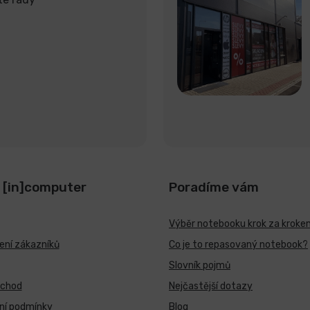
 [in]computer
Poradíme vám
Výběr notebooku krok za kroke
ní zákazníků
Co je to repasovaný notebook?
Slovník pojmů
bchod
Nejčastější dotazy
ní podmínky
Blog