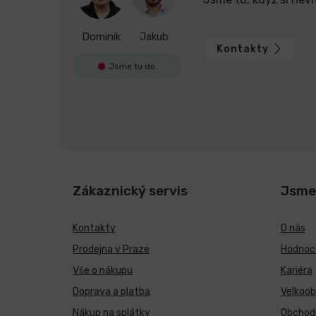
Dominik
Jakub
Kontakty
Jsme tu do
Zákaznický servis
Jsme
Kontakty
O nás
Prodejna v Praze
Hodnoce
Vše o nákupu
Kariéra
Doprava a platba
Velkoo
Nákup na splátky
Obchod