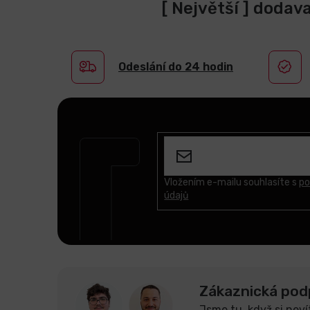
[ Největší ] dodav
Odeslání do 24 hodin
Z
á
p
a
t
Vložením e-mailu souhlasíte s
po
údajů
í
Zákaznická pod
Jsme tu, když si neví