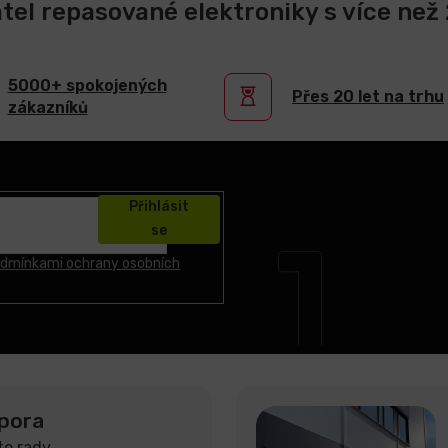
atel repasované elektroniky s více než 2
5000+ spokojených
Přes 20 let na trhu
zákazníků
Přihlásit
se
dmínkami ochrany osobních
pora
te rady