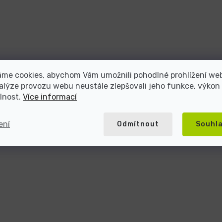
áme cookies, abychom Vám umožnili pohodlné prohlížení we
alýze provozu webu neustále zlepšovali jeho funkce, výkon
lnost.
Více informací
ení
Odmítnout
Souhl