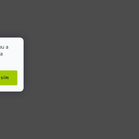
bu a
 a
asím