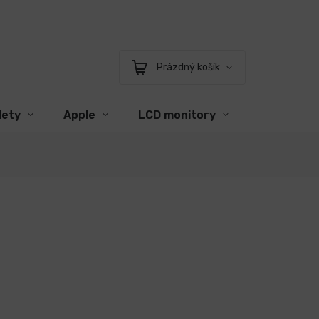
Prázdný košík
Nákupní
košík
lety
Apple
LCD monitory
Příslušens