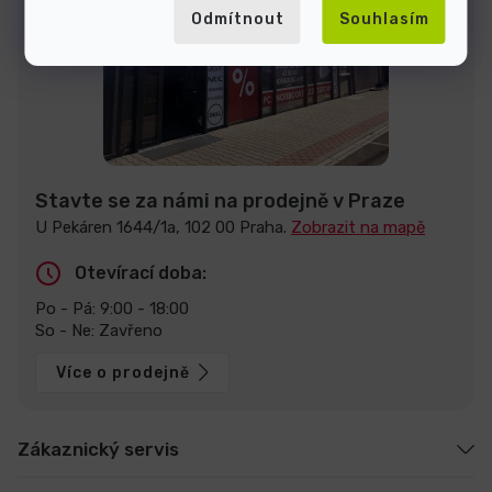
Odmítnout
Souhlasím
Stavte se za námi na prodejně v Praze
U Pekáren 1644/1a, 102 00 Praha.
Zobrazit na mapě
Otevírací doba:
Po - Pá: 9:00 - 18:00
So - Ne: Zavřeno
Více o prodejně
Zákaznický servis