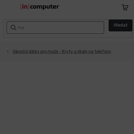
Přejít
na
Nákupn
obsah
košík
AKCE
Hledat
A
SLEVY
ZPÁTKY
Vánoční dárky pro muže - Kryty a obaly na telefony
DO
ŠKOLY
Notebooky
Počítače
Telefony
a
tablety
Apple