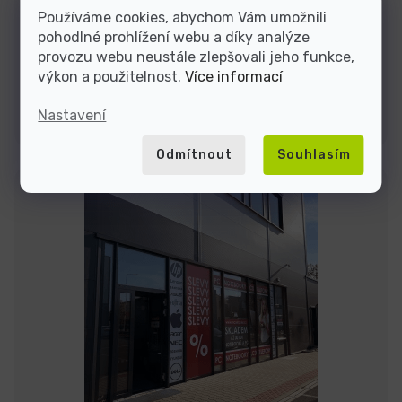
Používáme cookies, abychom Vám umožnili
pohodlné prohlížení webu a díky analýze
Jsme tu do
provozu webu neustále zlepšovali jeho funkce,
výkon a použitelnost.
Více informací
Kontakty
Nastavení
Odmítnout
Souhlasím