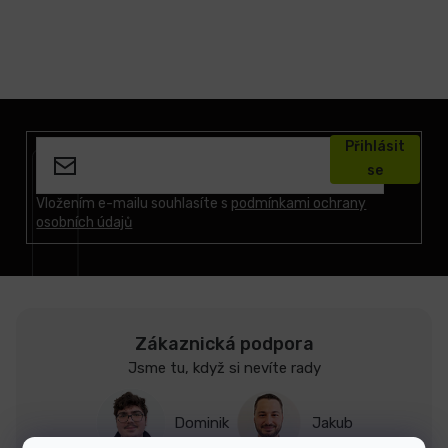
Z
á
Přihlásit
p
se
a
t
Vložením e-mailu souhlasíte s
podmínkami ochrany
osobních údajů
í
Zákaznická podpora
Jsme tu, když si nevíte rady
Dominik
Jakub