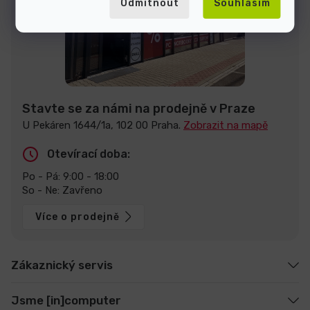
Odmítnout
Souhlasím
Stavte se za námi na prodejně v Praze
U Pekáren 1644/1a, 102 00 Praha.
Zobrazit na mapě
Otevírací doba:
Po - Pá: 9:00 - 18:00
So - Ne: Zavřeno
Více o prodejně
Zákaznický servis
Jsme [in]computer