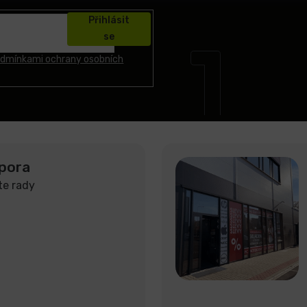
Přihlásit
se
dmínkami ochrany osobních
pora
te rady