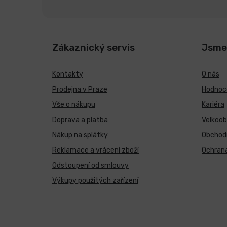
Zákaznický servis
Jsme
Kontakty
O nás
Prodejna v Praze
Hodnoce
Vše o nákupu
Kariéra
Doprava a platba
Velkoo
Nákup na splátky
Obchod
Reklamace a vrácení zboží
Ochrana
Odstoupení od smlouvy
Výkupy použitých zařízení