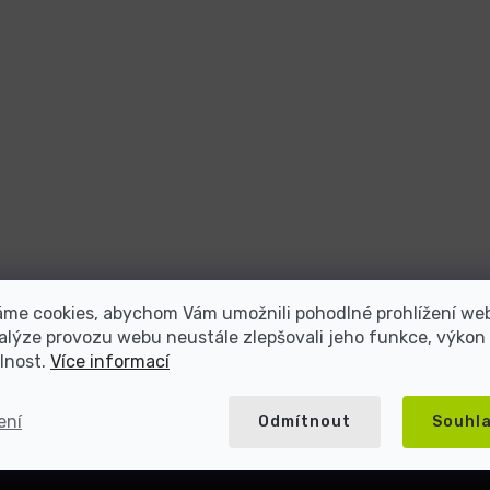
atel repasované elektroniky s více než 2
áme cookies, abychom Vám umožnili pohodlné prohlížení we
alýze provozu webu neustále zlepšovali jeho funkce, výkon
lnost.
Více informací
5000+ spokojených
Přes 20 let na trhu
zákazníků
ení
Odmítnout
Souhl