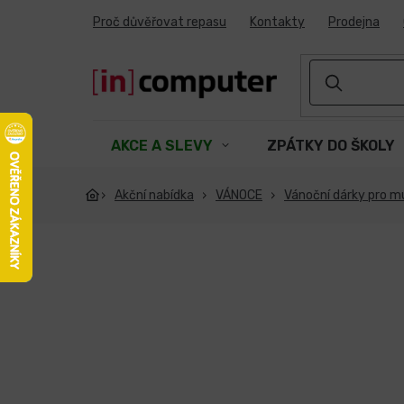
Přejít
Proč důvěřovat repasu
Kontakty
Prodejna
na
obsah
AKCE A SLEVY
ZPÁTKY DO ŠKOLY
Akční nabídka
VÁNOCE
Vánoční dárky pro m