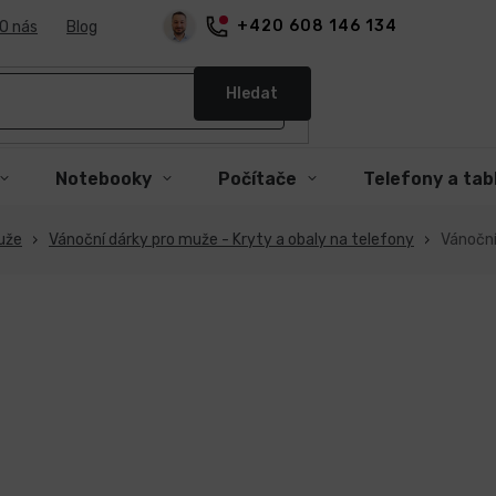
+420 608 146 134
O nás
Blog
Hledat
Notebooky
Počítače
Telefony a tab
uže
Vánoční dárky pro muže - Kryty a obaly na telefony
Vánoční