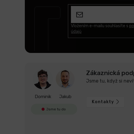
á
p
a
t
Vložením e-mailu souhlasíte s
po
údajů
í
Zákaznická pod
Jsme tu, když si neví
Dominik
Jakub
Kontakty
Jsme tu do