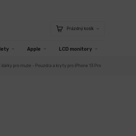
Prázdný košík
Nákupní
košík
lety
Apple
LCD monitory
Příslušens
 dárky pro muže - Pouzdra a kryty pro iPhone 13 Pro