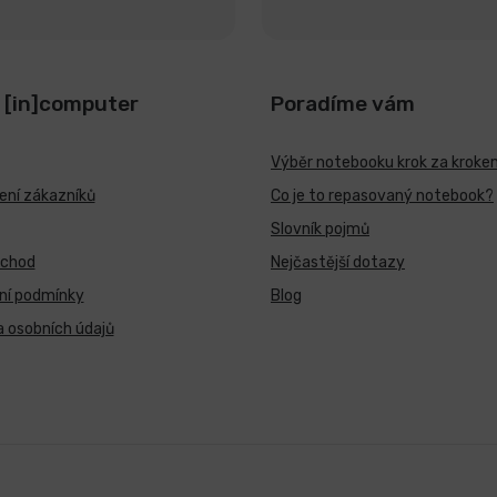
 [in]computer
Poradíme vám
Výběr notebooku krok za kroke
ní zákazníků
Co je to repasovaný notebook?
Slovník pojmů
bchod
Nejčastější dotazy
ní podmínky
Blog
 osobních údajů