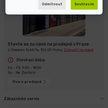
Odmítnout
Souhlasím
Stavte se za námi na prodejně v Praze
U Pekáren 1644/1a, 102 00 Praha.
Zobrazit na mapě
Otevírací doba:
Po - Pá: 9:00 - 18:00
So - Ne: Zavřeno
Více o prodejně
Zákaznický servis