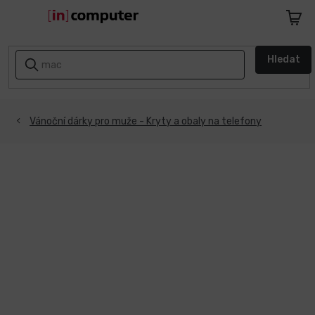
Přejít
na
Nákupn
obsah
košík
AKCE
Hledat
A
SLEVY
ZPÁTKY
Vánoční dárky pro muže - Kryty a obaly na telefony
DO
ŠKOLY
Notebooky
Počítače
Telefony
a
tablety
Apple