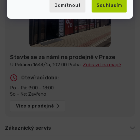
Odmítnout
Souhlasím
Stavte se za námi na prodejně v Praze
U Pekáren 1644/1a, 102 00 Praha.
Zobrazit na mapě
Otevírací doba:
Po - Pá: 9:00 - 18:00
So - Ne: Zavřeno
Více o prodejně
Zákaznický servis