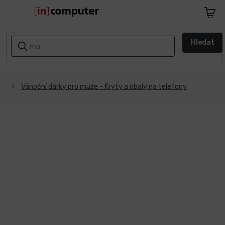
Přejít
na
Nákupn
obsah
košík
AKCE
Hledat
A
SLEVY
ZPÁTKY
Vánoční dárky pro muže - Kryty a obaly na telefony
DO
ŠKOLY
Notebooky
Počítače
Telefony
a
tablety
Apple