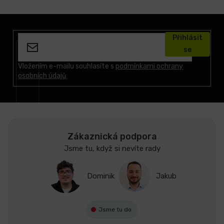
Z
á
Přihlásit
p
se
a
t
Vložením e-mailu souhlasíte s
podmínkami ochrany
osobních údajů
í
Zákaznická podpora
Jsme tu, když si nevíte rady
Dominik
Jakub
Jsme tu do